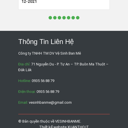
12-2021
Thông Tin Liên Hệ
Công ty TNHH TM DV Vệ Sinh Ban Mê
Địa chỉ:
71 Nguyễn Du - P. Tự An – TP. Buôn Ma Thuột –
Đắk Lắk
Hotline:
0935 56 88 79
Điện thoại:
0935 56 88 79
Email:
vesinhbanme@gmail.com
© Bản quyền thuộc về
VESINHBANME
.
Thiết kế website
XUANTHO.IT