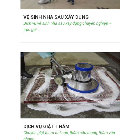
VỆ SINH NHÀ SAU XÂY DỰNG
Dịch vụ vệ sinh nhà sau xây dựng chuyên nghiệp –
trọn gói …
DỊCH VỤ GIẶT THẢM
Chuyên giặt thảm trải sàn, thảm cầu thang, thảm văn
phòng…