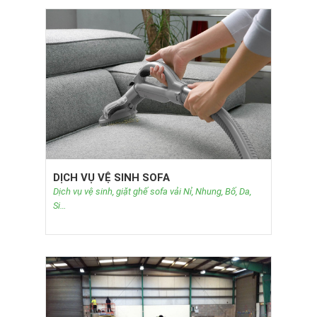
DỊCH VỤ VỆ SINH SOFA
Dịch vụ vệ sinh, giặt ghế sofa vải Nỉ, Nhung, Bố, Da,
Si…