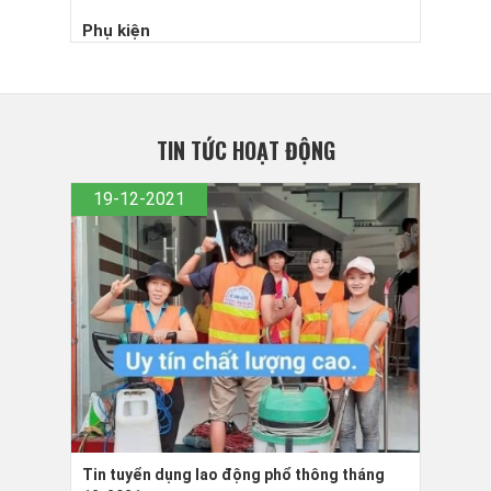
Phụ kiện
TIN TỨC HOẠT ĐỘNG
19-12-2021
0
Bản
Tin tuyển dụng lao động phổ thông tháng