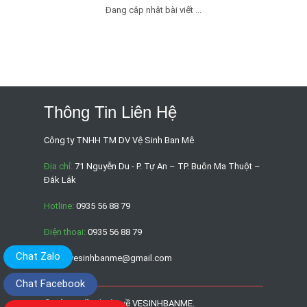
Đang cập nhật bài viết ...
Thông Tin Liên Hệ
Công ty TNHH TM DV Vệ Sinh Ban Mê
Địa chỉ:
71 Nguyễn Du - P. Tự An – TP. Buôn Ma Thuột –
Đắk Lắk
Hotline:
0935 56 88 79
Điện thoại:
0935 56 88 79
Chat Zalo
Email:
vesinhbanme@gmail.com
Chat Facebook
© Bản quyền thuộc về
VESINHBANME
.