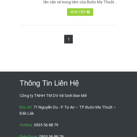
lân cận và trung tâm của Buôn Ma Thuột...
XEM TIẾP
1
Thông Tin Liên Hệ
Công ty TNHH TM DV Vệ Sinh Ban Mê
Địa chỉ:
71 Nguyễn Du - P. Tự An – TP. Buôn Ma Thuột –
Đắk Lắk
Hotline:
0935 56 88 79
Điện thoại:
0935 56 88 79