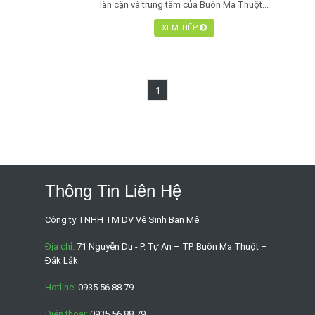
lân cận và trung tâm của Buôn Ma Thuột...
XEM TIẾP
1
Thông Tin Liên Hệ
Công ty TNHH TM DV Vệ Sinh Ban Mê
Địa chỉ:
71 Nguyễn Du - P. Tự An – TP. Buôn Ma Thuột –
Đắk Lắk
Hotline:
0935 56 88 79
Điện thoại:
0935 56 88 79