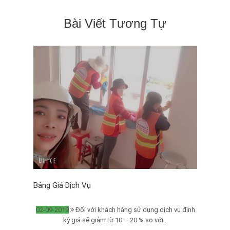
Bài Viết Tương Tự
Bảng Giá Dịch Vụ
Dịch
02-09-2019
Đối với khách hàng sử dụng dịch vụ định
02-
kỳ giá sẽ giảm từ 10 – 20 % so với...