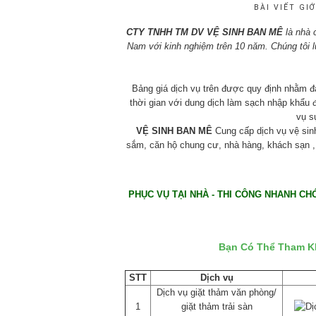
BÀI VIẾT GIỚ
CTY TNHH TM DV VỆ SINH BAN MÊ
là nhà
Nam với kinh nghiệm trên 10 năm. Chúng tôi l
Bảng giá dịch vụ trên được quy định nhằm đả
thời gian với dung dịch làm sạch nhập khẩu 
vụ s
VỆ SINH BAN MÊ
Cung cấp dịch vụ vệ sin
sắm, căn hộ chung cư, nhà hàng, khách sạn , 
PHỤC VỤ TẠI NHÀ - THI CÔNG NHANH CH
Bạn Có Thể Tham K
STT
Dịch vụ
Dịch vụ giặt thảm văn phòng/
1
giặt thảm trải sàn