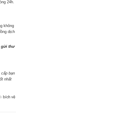
òng 24h.
ng không
đồng dịch
 gửi thư
 cấp bạn
ốt nhất
bích vệ