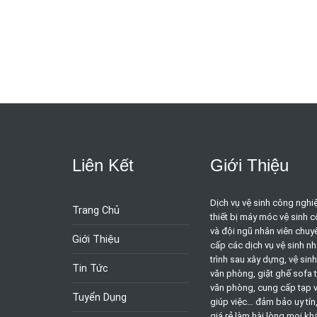
Liên Kết
Giới Thiệu
Dịch vụ vệ sinh công nghi
Trang Chủ
thiết bị máy móc vệ sinh 
và đội ngũ nhân viên chuy
Giới Thiệu
cấp các dịch vụ vệ sinh nh
trình sau xây dựng, vệ sin
Tin Tức
văn phòng, giặt ghế sofa t
văn phòng, cung cấp tạp v
Tuyển Dụng
giúp việc… đảm bảo uy tín
giá rẻ làm hài lòng mọi kh