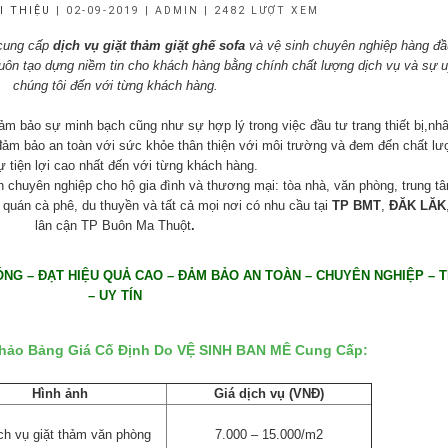
I THIỆU
| 02-09-2019 | ADMIN | 2482 LƯỢT XEM
 cung cấp
dịch vụ giặt thảm
giặt ghế sofa
và vệ sinh chuyên nghiệp hàng đầu
uôn tạo dựng niềm tin cho khách hàng bằng chính chất lượng dịch vụ và sự u
chúng tôi đến với từng khách hàng.
m bảo sự minh bạch cũng như sự hợp lý trong việc đầu tư trang thiết bị,nh
đảm bảo an toàn với sức khỏe thân thiện với môi trường và đem đến chất lư
ự tiện lợi cao nhất đến với từng khách hàng.
h chuyên nghiệp cho hộ gia đình và thương mại: tòa nhà, văn phòng, trung 
quán cà phê, du thuyền và tất cả mọi nơi có nhu cầu tại
TP BMT
,
ĐĂK LĂK
lân cận TP Buôn Ma Thuột
.
ÓNG – ĐẠT HIỆU QUẢ CAO – ĐẢM BẢO AN TOÀN – CHUYÊN NGHIỆP – T
– UY TÍN
hảo Bảng Giá Cố Định Do VỆ SINH BAN MÊ Cung Cấp:
Hình ảnh
Giá dịch vụ (VNĐ)
7.000 – 15.000/m2