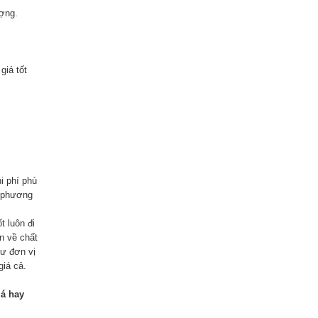
ượng.
giá tốt
i phí phù
ề phương
t luôn đi
n về chất
hư đơn vị
giá cả.
iá hay