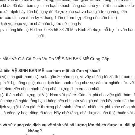
nào khác để đảm bảo sự minh bạch khách hàng cần chú ý chỉ rõ nhu cầu số l
ó xác định hãy liên hệ ngay để được khảo sát và báo giá trong vòng 24h
với các dịch vụ đình kỳ 6 tháng 1 lần ( Làm hợp đồng nếu cần thiết)
Dịch vụ phục vụ tại nhà hoặc tại trụ sở công ty.
vui lòng liên hệ Hotline: 0935 56 88 79 Mrs Bích để được hỗ trợ tư vấn báo 
nhất.
ắc Mắc Về Giá Cả Dịch Vụ Do VỆ SINH BAN MÊ Cung Cấp:
bên VỆ SINH BAN MÊ cao hơn một số đơn vị khác?
 vệ sinh giặt thảm giặt sofa gần 20 năm qua, vì vậy chúng tôi đã tính toán ch
g thiết bị, công nghệ, dung dịch làm sạch cũng như sự đầu tư nghiên cứu v
ằm đem đến cho khách hàng chất lượng dịch vụ cao nhất.
 thảm chất lượng tại Việt Nam với giá rẻ. Các chi phi cho việc giặt thảm tố
iều này có nghĩa rằng bạn không nên chỉ nhìn vào giá cả mà hãy nhìn sâu hơ
ịch vụ giặt thảm giá rẻ thường phát sinh thêm rất nhiều chi phí khác cũng n
 là công ty hoạt động rõ ràng. Hãy nhớ rằng, chất lượng luôn tỉ lệ thuận với 
à sử dụng các dịch vụ vệ sinh với số lượng lớn thì có được ưu đãi g
không?