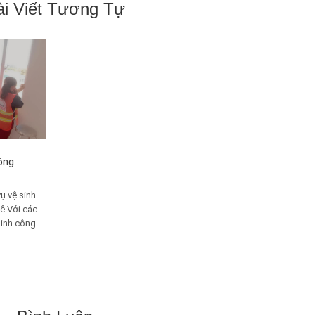
ài Viết Tương Tự
ông
ụ vệ sinh
ê Với các
inh công...