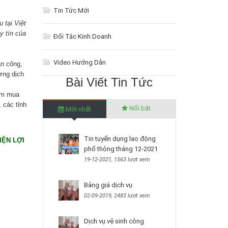
Tin Tức Mới
 tại Việt
y tín của
Đối Tác Kinh Doanh
Video Hướng Dẫn
ân công,
ợng dịch
Bài Viết Tin Tức
tâm mua
, các tỉnh
Nổi bật
Mới nhất
Tin tuyển dụng lao động
IỆN LỢI
phổ thông tháng 12-2021
19-12-2021, 1563 lượt xem
Bảng giá dịch vụ
02-09-2019, 2483 lượt xem
Dịch vụ vệ sinh công