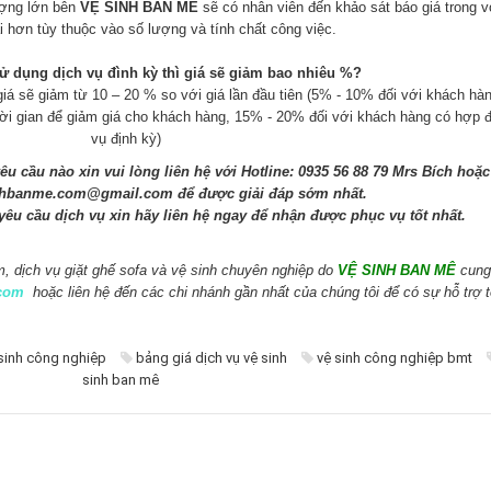
ượng lớn bên
VỆ SINH BAN MÊ
sẽ có nhân viên đến khảo sát báo giá trong v
i hơn tùy thuộc vào số lượng và tính chất công việc.
ụng dịch vụ đình kỳ thì giá sẽ giảm bao nhiêu %?
giá sẽ giảm từ 10 – 20 % so với giá lần đầu tiên (5% - 10% đối với khách hà
hời gian để giảm giá cho khách hàng, 15% - 20% đối với khách hàng có hợp 
vụ định kỳ)
u cầu nào xin vui lòng liên hệ với Hotline: 0935 56 88 79 Mrs Bích hoặc
nhbanme.com@gmail.com
để được giải đáp sớm nhất.
êu cầu dịch vụ xin hãy liên hệ ngay để nhận được phục vụ tốt nhất.
m
,
dịch vụ giặt ghế sofa và vệ sinh chuyên nghiệp
do
VỆ SINH BAN MÊ
cung
com
hoặc liên hệ đến các chi nhánh gần nhất của chúng tôi để có sự hỗ trợ t
sinh công nghiệp
bảng giá dịch vụ vệ sinh
vệ sinh công nghiệp bmt
sinh ban mê