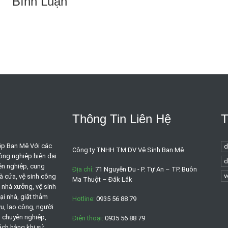
Bình Luận
Thông Tin Liên Hệ
ệp Ban Mê Với các
d
Công ty TNHH TM DV Vệ Sinh Ban Mê
công nghiệp hiện đại
d
ên nghiệp, cung
Địa chỉ:
71 Nguyễn Du - P. Tự An – TP. Buôn
v
à cửa, vệ sinh công
Ma Thuột – Đắk Lắk
h nhà xưởng, vệ sinh
ại nhà, giặt thảm
Hotline:
0935 56 88 79
ụ, lao công, người
, chuyên nghiệp,
Điện thoại:
0935 56 88 79
ách hàng khi sử