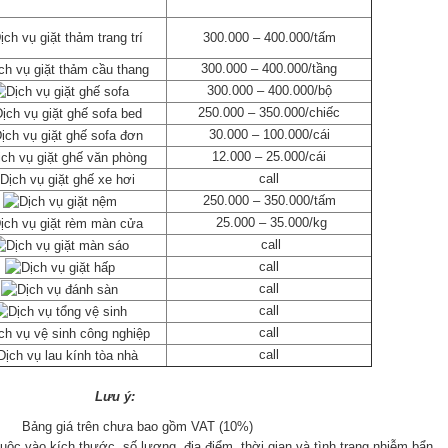
300.000 – 400.000/tấm
300.000 – 400.000/tầng
300.000 – 400.000/bộ
250.000 – 350.000/chiếc
30.000 – 100.000/cái
12.000 – 25.000/cái
call
250.000 – 350.000/tấm
25.000 – 35.000/kg
call
call
call
call
call
call
Lưu ý:
Bảng giá trên chưa bao gồm VAT (10%)
uộc vào kích thước, số lượng, địa điểm, thời gian và tình trang nhiễm bẩn